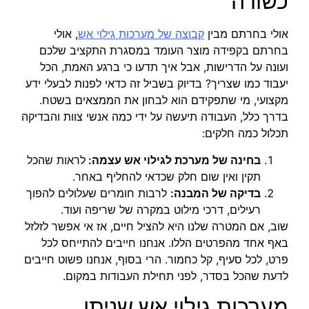
כשורה
אולי בחרתם מבין
קבוצה של מערכות גילוי אש
, אולי
בחרתם בקפידה מוצר העומד במסגרת התקציב שלכם
ועונה על הדרישות, אבל איך תדעו כי ברגע האמת, הכל
יעבוד כמו שצריך? בדיוק בשביל זה כדאי לפנות לבעלי ידע
מקצועי, מי שתפקידם הוא לבחון את הממצאים בשטח.
בדרך כלל, העבודה תיעשה על ידי כמה אנשי צוות והבדיקה
תכלול כמה חלקים:
בחינה של מערכת לגילוי אש עצמה:
לראות שהכל
תקין ואין שום חלק שכדאי להחליף באחר.
בדיקה של המבנה:
לרבות חומרים שעלולים להפוך
רעילים, דרכי מילוט במקרה של שריפה ועוד.
שוב, אם המטרה שלנו היא להציל חיים, אז אי אפשר לזלזל
באף אחד מהפרטים הללו. אנחנו חייבים להתייחס לכל
פרט, לכל סעיף, קל כחמור. הרי בסוף, אנחנו פשוט חייבים
לדעת שהכל בסדר, לפני תחילת העבודות במקום.
מערכות גילוי אש שניתן